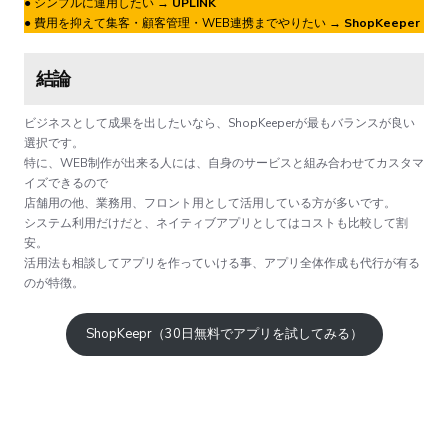
● シンプルに運用したい →
UPLINK
● 費用を抑えて集客・顧客管理・WEB連携までやりたい
→ ShopKeeper
結論
ビジネスとして成果を出したいなら、ShopKeeperが最もバランスが良い
選択です。
特に、WEB制作が出来る人には、自身のサービスと組み合わせてカスタマ
イズできるので
店舗用の他、業務用、フロント用として活用している方が多いです。
システム利用だけだと、ネイティブアプリとしてはコストも比較して割
安。
活用法も相談してアプリを作っていける事、アプリ全体作成も代行が有る
のが特徴。
ShopKeepr（30日無料でアプリを試してみる）