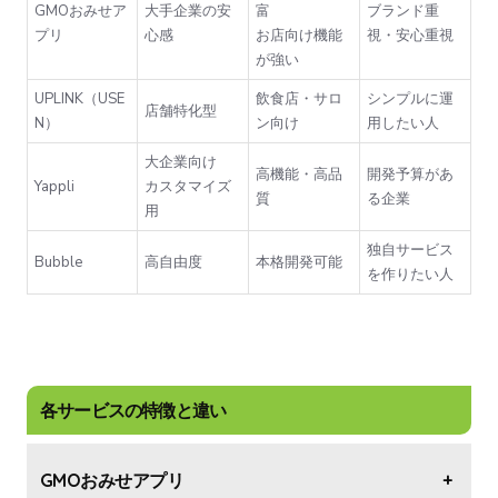
GMOおみせア
大手企業の安
富
ブランド重
プリ
心感
お店向け機能
視・安心重視
が強い
UPLINK（USE
飲食店・サロ
シンプルに運
店舗特化型
N）
ン向け
用したい人
大企業向け
高機能・高品
開発予算があ
Yappli
カスタマイズ
質
る企業
用
独自サービス
Bubble
高自由度
本格開発可能
を作りたい人
各サービスの特徴と違い
GMOおみせアプリ
+